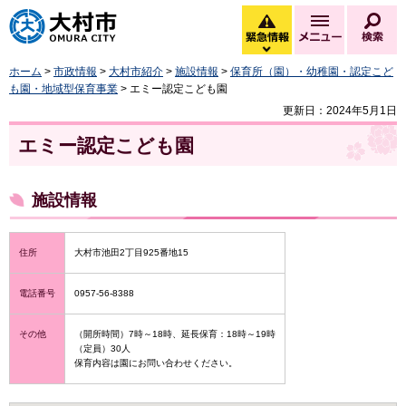
大村市
緊急情報
メニュー
検
緊急情報を開く
ホーム
>
市政情報
>
大村市紹介
>
施設情報
>
保育所（園）・幼稚園・認定こど
も園・地域型保育事業
> エミー認定こども園
更新日：2024年5月1日
エミー認定こども園
施設情報
住所
大村市池田2丁目925番地15
電話番号
0957-56-8388
その他
（開所時間）7時～18時、延長保育：18時～19時
（定員）30人
保育内容は園にお問い合わせください。