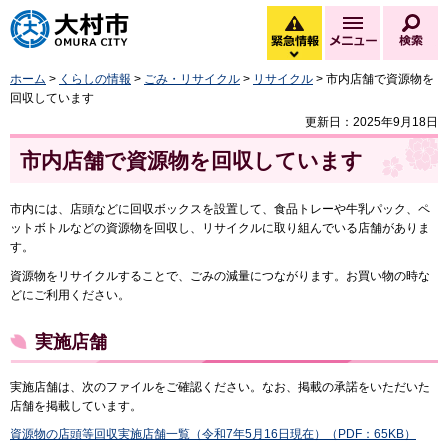
大村市
緊急情報
メニュー
検
緊急情報を開く
ホーム
>
くらしの情報
>
ごみ・リサイクル
>
リサイクル
> 市内店舗で資源物を
回収しています
更新日：2025年9月18日
市内店舗で資源物を回収しています
市内には、店頭などに回収ボックスを設置して、食品トレーや牛乳パック、ペ
ットボトルなどの資源物を回収し、リサイクルに取り組んでいる店舗がありま
す。
資源物をリサイクルすることで、ごみの減量につながります。お買い物の時な
どにご利用ください。
実施店舗
実施店舗は、次のファイルをご確認ください。なお、掲載の承諾をいただいた
店舗を掲載しています。
資源物の店頭等回収実施店舗一覧（令和7年5月16日現在）（PDF：65KB）