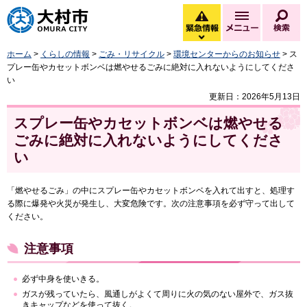
大村市
緊急情報
メニュー
検
緊急情報を開く
ホーム
>
くらしの情報
>
ごみ・リサイクル
>
環境センターからのお知らせ
> ス
プレー缶やカセットボンベは燃やせるごみに絶対に入れないようにしてくださ
い
更新日：2026年5月13日
スプレー缶やカセットボンベは燃やせる
ごみに絶対に入れないようにしてくださ
い
「燃やせるごみ」の中にスプレー缶やカセットボンベを入れて出すと、処理す
る際に爆発や火災が発生し、大変危険です。次の注意事項を必ず守って出して
ください。
注意事項
必ず中身を使いきる。
ガスが残っていたら、風通しがよくて周りに火の気のない屋外で、ガス抜
きキャップなどを使って抜く。