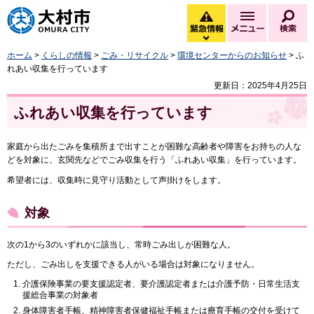
大村市
緊急情報
メニュー
検
緊急情報を開く
ホーム
>
くらしの情報
>
ごみ・リサイクル
>
環境センターからのお知らせ
> ふ
れあい収集を行っています
更新日：2025年4月25日
ふれあい収集を行っています
家庭から出たごみを集積所まで出すことが困難な高齢者や障害をお持ちの人な
どを対象に、玄関先などでごみ収集を行う「ふれあい収集」を行っています。
希望者には、収集時に見守り活動として声掛けをします。
対象
次の1から3のいずれかに該当し、常時ごみ出しが困難な人。
ただし、ごみ出しを支援できる人がいる場合は対象になりません。
介護保険事業の要支援認定者、要介護認定者または介護予防・日常生活支
援総合事業の対象者
身体障害者手帳、精神障害者保健福祉手帳または療育手帳の交付を受けて