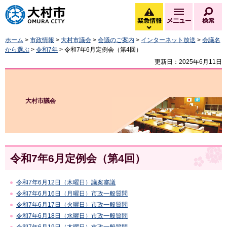
大村市
緊急情報
メニュー
検
緊急情報を開く
ホーム
>
市政情報
>
大村市議会
>
会議のご案内
>
インターネット放送
>
会議名
から選ぶ
>
令和7年
> 令和7年6月定例会（第4回）
更新日：2025年6月11日
大村市議会
令和7年6月定例会（第4回）
令和7年6月12日（木曜日）議案審議
令和7年6月16日（月曜日）市政一般質問
令和7年6月17日（火曜日）市政一般質問
令和7年6月18日（水曜日）市政一般質問