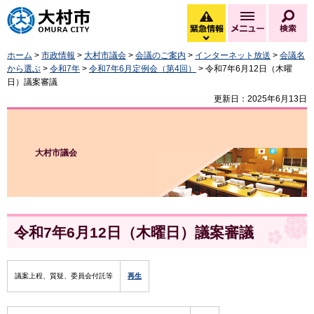
大村市
緊急情報
メニュー
検
緊急情報を開く
ホーム
>
市政情報
>
大村市議会
>
会議のご案内
>
インターネット放送
>
会議名
から選ぶ
>
令和7年
>
令和7年6月定例会（第4回）
> 令和7年6月12日（木曜
日）議案審議
更新日：2025年6月13日
大村市議会
令和7年6月12日（木曜日）議案審議
議案上程、質疑、委員会付託等
再生