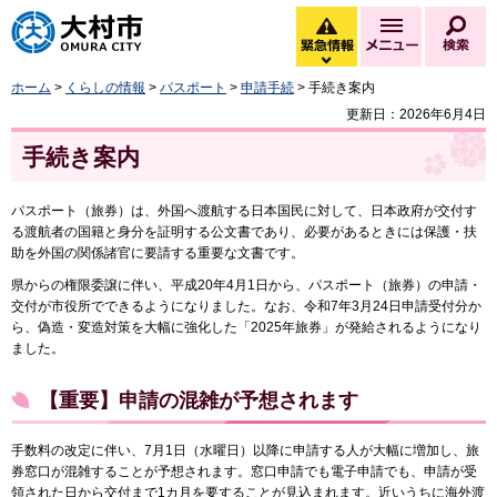
大村市
緊急情報
メニュー
検
緊急情報を開く
ホーム
>
くらしの情報
>
パスポート
>
申請手続
> 手続き案内
更新日：2026年6月4日
手続き案内
パスポート（旅券）は、外国へ渡航する日本国民に対して、日本政府が交付す
る渡航者の国籍と身分を証明する公文書であり、必要があるときには保護・扶
助を外国の関係諸官に要請する重要な文書です。
県からの権限委譲に伴い、平成20年4月1日から、パスポート（旅券）の申請・
交付が市役所でできるようになりました。なお、令和7年3月24日申請受付分か
ら、偽造・変造対策を大幅に強化した「2025年旅券」が発給されるようになり
ました。
【重要】申請の混雑が予想されます
手数料の改定に伴い、7月1日（水曜日）以降に申請する人が大幅に増加し、旅
券窓口が混雑することが予想されます。窓口申請でも電子申請でも、申請が受
領された日から交付まで1カ月を要することが見込まれます。近いうちに海外渡