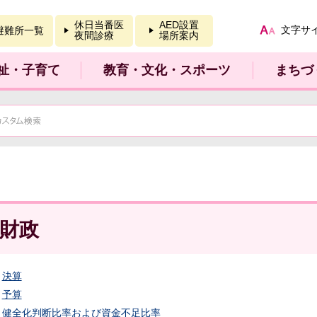
報を開く
休日当番医
AED設置
文字サ
避難所一覧
夜間診療
場所案内
祉・子育て
教育・文化・スポーツ
まちづ
財政
決算
予算
健全化判断比率および資金不足比率