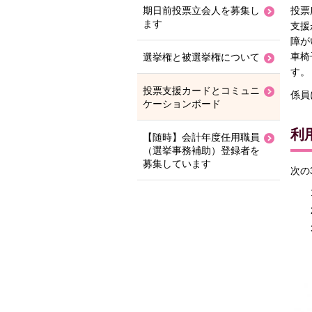
投票
期日前投票立会人を募集し
ます
支援
障が
車椅
選挙権と被選挙権について
す。
投票支援カードとコミュニ
係員
ケーションボード
利
【随時】会計年度任用職員
（選挙事務補助）登録者を
募集しています
次の