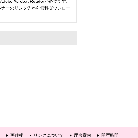
 Acrobat Readerが必要です。
い方は、バナーのリンク先から無料ダウンロー
項
著作権
リンクについて
庁舎案内
開庁時間