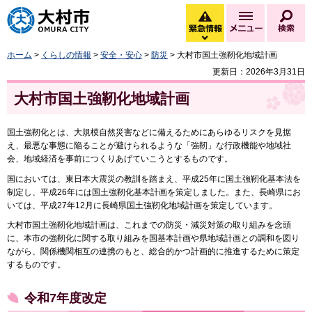
大村市
緊急情報
メニュー
検
緊急情報を開く
ホーム
>
くらしの情報
>
安全・安心
>
防災
> 大村市国土強靭化地域計画
更新日：2026年3月31日
大村市国土強靭化地域計画
国土強靭化とは、大規模自然災害などに備えるためにあらゆるリスクを見据
え、最悪な事態に陥ることが避けられるような「強靭」な行政機能や地域社
会、地域経済を事前につくりあげていこうとするものです。
国においては、東日本大震災の教訓を踏まえ、平成25年に国土強靭化基本法を
制定し、平成26年には国土強靭化基本計画を策定しました。また、長崎県にお
いては、平成27年12月に長崎県国土強靭化地域計画を策定しています。
大村市国土強靭化地域計画は、これまでの防災・減災対策の取り組みを念頭
に、本市の強靭化に関する取り組みを国基本計画や県地域計画との調和を図り
ながら、関係機関相互の連携のもと、総合的かつ計画的に推進するために策定
するものです。
令和7年度改定