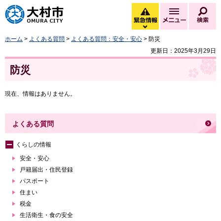
大村市
緊急情報
メニュー
検
緊急情報を開く
ホーム
>
よくある質問
>
よくある質問：安全・安心
> 防災
更新日：2025年3月29日
防災
現在、情報はありません。
よくある質問
くらしの情報
安全・安心
戸籍届出・住民登録
パスポート
住まい
税金
生活衛生・食の安全