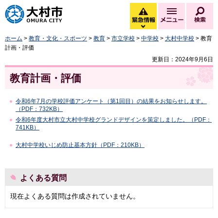
大村市
緊急情報
メニュー
検
緊急情報を開く
ホーム
>
教育・文化・スポーツ
>
教育
>
市立学校
>
中学校
>
大村中学校
> 教育
計画・評価
更新日：2024年9月6日
教育計画・評価
令和6年7月の学校評価アンケート（第1回目）の結果をお知らせします。
（PDF：732KB）
令和6年度大村市立大村中学校グランドデザインを策定しました。（PDF：
741KB）
大村中学校いじめ防止基本方針（PDF：210KB）
よくある質問
現在よくある質問は作成されていません。