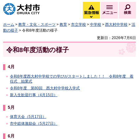
大村市
緊急情報
メニュー
検
緊急情報を開く
ホーム
>
教育・文化・スポーツ
>
教育
>
市立学校
>
中学校
>
西大村中学校
>
活
動の様子
> 令和8年度活動の様子
更新日：2026年7月6日
令和8年度活動の様子
4月
令和8年度西大村中学校での学びがスタートしました！！ 令和8年度 着
任式 始業式
令和8年度 第80回 西大村中学校入学式
新入生歓迎行事（4月15日）
5月
体育大会（5月17日）
市中総体激励会（5月27日）
6月