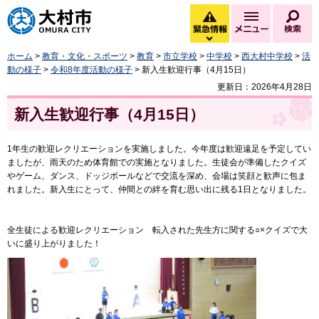
大村市
緊急情報
メニュー
検
緊急情報を開く
ホーム
>
教育・文化・スポーツ
>
教育
>
市立学校
>
中学校
>
西大村中学校
>
活
動の様子
>
令和8年度活動の様子
> 新入生歓迎行事（4月15日）
更新日：2026年4月28日
新入生歓迎行事（4月15日）
1年生の歓迎レクリエーションを実施しました。今年度は歓迎遠足を予定してい
ましたが、雨天のため体育館での実施となりました。生徒会が準備したクイズ
やゲーム、ダンス、ドッジボールなどで交流を深め、会場は笑顔と歓声に包ま
れました。新入生にとって、仲間との絆を育む思い出に残る1日となりました。
全生徒による歓迎レクリエーション 転入された先生方に関する○×クイズで大
いに盛り上がりました！