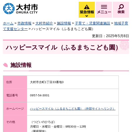
大村市
緊急情報
メニュー
検
緊急情報を開く
ホーム
>
市政情報
>
大村市紹介
>
施設情報
>
子育て・児童関連施設
>
地域子育
て支援センター
> ハッピースマイル（ふるまちこども園）
更新日：2025年5月8日
ハッピースマイル（ふるまちこども園）
施設情報
住所
大村市古町1丁目33番地3
電話番号
0957-54-3001
ホームページ
ハッピースマイル（ふるまちこども園）（外部サイトへリンク）
その他
（つどいのひろば）
月曜日・水曜日・金曜日：9時30分～12時
（園庭開放）