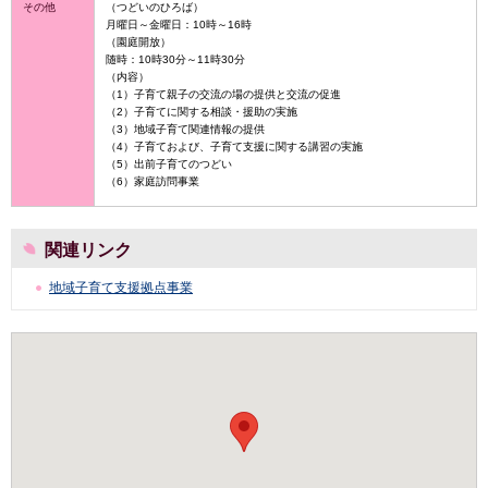
その他
（つどいのひろば）
月曜日～金曜日：10時～16時
（園庭開放）
随時：10時30分～11時30分
（内容）
（1）子育て親子の交流の場の提供と交流の促進
（2）子育てに関する相談・援助の実施
（3）地域子育て関連情報の提供
（4）子育ておよび、子育て支援に関する講習の実施
（5）出前子育てのつどい
（6）家庭訪問事業
関連リンク
地域子育て支援拠点事業