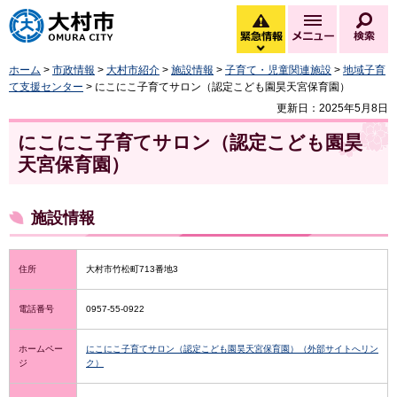
大村市
緊急情報
メニュー
検
緊急情報を開く
ホーム
>
市政情報
>
大村市紹介
>
施設情報
>
子育て・児童関連施設
>
地域子育
て支援センター
> にこにこ子育てサロン（認定こども園昊天宮保育園）
更新日：2025年5月8日
にこにこ子育てサロン（認定こども園昊
天宮保育園）
施設情報
住所
大村市竹松町713番地3
電話番号
0957-55-0922
ホームペー
にこにこ子育てサロン（認定こども園昊天宮保育園）（外部サイトへリン
ジ
ク）