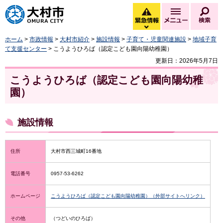
大村市
緊急情報
メニュー
検
緊急情報を開く
ホーム
>
市政情報
>
大村市紹介
>
施設情報
>
子育て・児童関連施設
>
地域子育
て支援センター
> こうようひろば（認定こども園向陽幼稚園）
更新日：2026年5月7日
こうようひろば（認定こども園向陽幼稚
園）
施設情報
住所
大村市西三城町16番地
電話番号
0957-53-6262
ホームページ
こうようひろば（認定こども園向陽幼稚園）（外部サイトへリンク）
その他
（つどいのひろば）