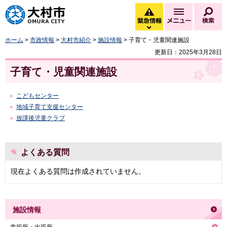
大村市
緊急情報
メニュー
検
緊急情報を開く
ホーム
>
市政情報
>
大村市紹介
>
施設情報
> 子育て・児童関連施設
更新日：2025年3月28日
子育て・児童関連施設
こどもセンター
地域子育て支援センター
放課後児童クラブ
よくある質問
現在よくある質問は作成されていません。
施設情報