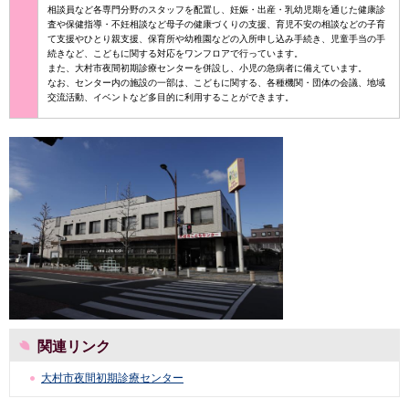
相談員など各専門分野のスタッフを配置し、妊娠・出産・乳幼児期を通じた健康診
査や保健指導・不妊相談など母子の健康づくりの支援、育児不安の相談などの子育
て支援やひとり親支援、保育所や幼稚園などの入所申し込み手続き、児童手当の手
続きなど、こどもに関する対応をワンフロアで行っています。
また、大村市夜間初期診療センターを併設し、小児の急病者に備えています。
なお、センター内の施設の一部は、こどもに関する、各種機関・団体の会議、地域
交流活動、イベントなど多目的に利用することができます。
関連リンク
大村市夜間初期診療センター