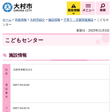
大村市
緊急情報
メニュー
検
緊急情報を開く
ホーム
>
市政情報
>
大村市紹介
>
施設情報
>
子育て・児童関連施設
> こどもセ
ンター
更新日：2025年11月3日
こどもセンター
施設情報
住
大村市本町413-2
所
電
0957-54-9100
話
番
号
フ
0957-54-9174