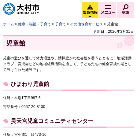
大村市
緊急情報
メニュー
検
緊急情報を開く
ホーム
>
健康・福祉・子育て
>
子育て
>
その他保育サービス
> 児童館
更新日：2026年3月31日
児童館
児童の遊びを通して体力増進や、情操豊かな社会性を養うとともに、地域活動
クラブ、育成会などの地域組織活動を通して、子どもたちの健全育成の場とし
て設けられた施設です。
ひまわり児童館
住所：木場1丁目997-6
電話番号：0957-20-8130
昊天宮児童コミュニティセンター
住所：宮小路1丁目473-10