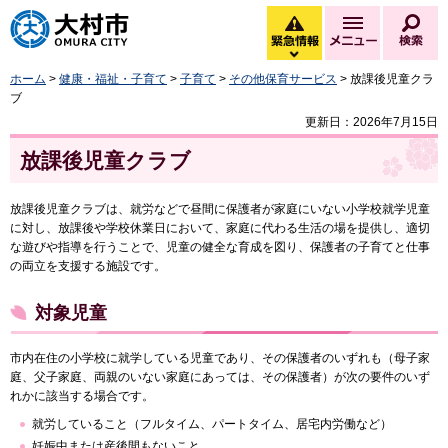
大村市
緊急情報
メニュー
検
緊急情報を開く
ホーム
>
健康・福祉・子育て
>
子育て
>
その他保育サービス
> 放課後児童クラ
ブ
更新日：2026年7月15日
放課後児童クラブ
放課後児童クラブは、就労などで昼間に保護者が家庭にいない小学校就学児童
に対し、放課後や学校休業日において、家庭に代わる生活の場を提供し、適切
な遊びや指導を行うことで、児童の健全な育成を図り、保護者の子育てと仕事
の両立を支援する施設です。
対象児童
市内在住の小学校に就学している児童であり、その保護者のいずれも（母子家
庭、父子家庭、両親のいない家庭にあっては、その保護者）が次の要件のいず
れかに該当する場合です。
就労していること（フルタイム、パートタイム、居宅内労働など）
妊娠中または産後間もないこと