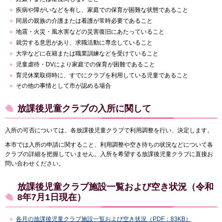
疾病や障がいなどを有し、家庭での保育が困難な状態であること
同居の親族の介護または看護が常時必要であること
地震・火災・風水害などの災害復旧にあたっていること
就労する意思があり、求職活動に専念していること
大学などに在籍または職業訓練などを受けていること
児童虐待・DVにより家庭での保育が困難であること
育児休業取得時に、すでにクラブを利用している児童であること
その他の事情として市が認める場合
放課後児童クラブの入所に関して
入所の可否については、各放課後児童クラブで利用調整を行い、決定します。
本市では入所の申請に関すること、利用調整や空き待ちの状況などについて各
クラブの詳細を把握していません。入所を希望する放課後児童クラブに直接お
問い合わせください。
放課後児童クラブ施設一覧および空き状況（令和
8年7月1日現在）
各月の放課後児童クラブ施設一覧および空き状況（PDF：83KB）