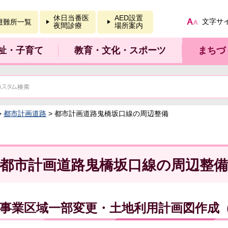
報を開く
休日当番医
AED設置
文字サ
避難所一覧
夜間診療
場所案内
祉・子育て
教育・文化・スポーツ
まちづ
>
都市計画道路
> 都市計画道路鬼橋坂口線の周辺整備
都市計画道路鬼橋坂口線の周辺整備
事業区域一部変更・土地利用計画図作成（