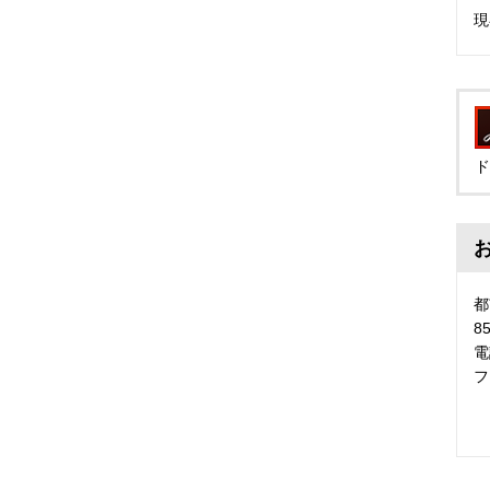
現
ド
都
8
電
フ