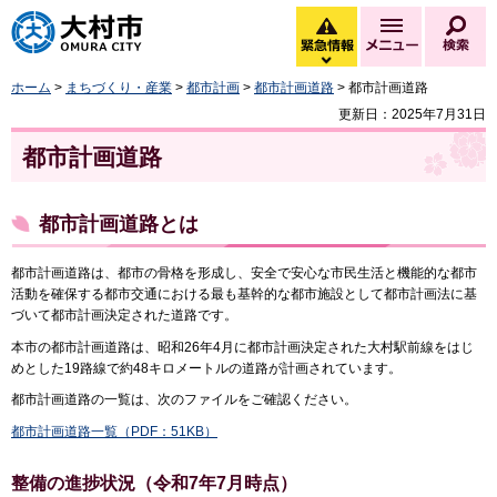
大村市
緊急情報
メニュー
検
緊急情報を開く
ホーム
>
まちづくり・産業
>
都市計画
>
都市計画道路
> 都市計画道路
更新日：2025年7月31日
都市計画道路
都市計画道路とは
都市計画道路は、都市の骨格を形成し、安全で安心な市民生活と機能的な都市
活動を確保する都市交通における最も基幹的な都市施設として都市計画法に基
づいて都市計画決定された道路です。
本市の都市計画道路は、昭和26年4月に都市計画決定された大村駅前線をはじ
めとした19路線で約48キロメートルの道路が計画されています。
都市計画道路の一覧は、次のファイルをご確認ください。
都市計画道路一覧（PDF：51KB）
整備の進捗状況（令和7年7月時点）