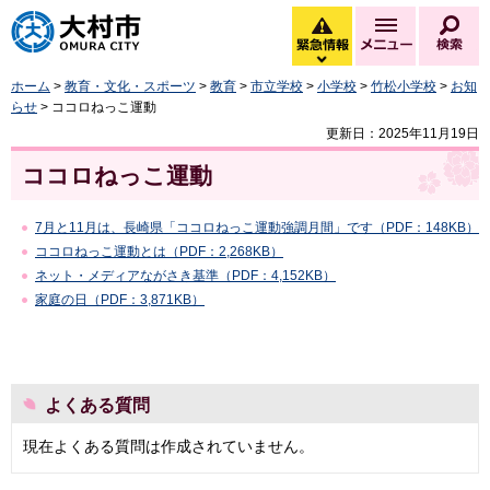
大村市
緊急情報
メニュー
検
緊急情報を開く
ホーム
>
教育・文化・スポーツ
>
教育
>
市立学校
>
小学校
>
竹松小学校
>
お知
らせ
> ココロねっこ運動
更新日：2025年11月19日
ココロねっこ運動
7月と11月は、長崎県「ココロねっこ運動強調月間」です（PDF：148KB）
ココロねっこ運動とは（PDF：2,268KB）
ネット・メディアながさき基準（PDF：4,152KB）
家庭の日（PDF：3,871KB）
よくある質問
現在よくある質問は作成されていません。