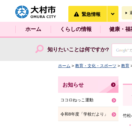
大村市
緊急情
緊急情報
ホーム
くらしの情報
健康・福
知りたいことは何ですか?
ホーム
>
教育・文化・スポーツ
>
教育
お知らせ
ココロねっこ運動
令和8年度「学校だより」
竹松