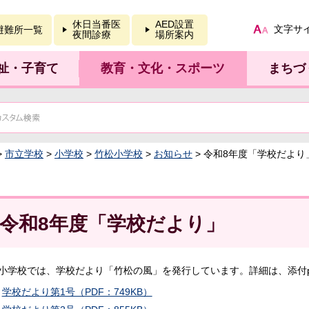
報を開く
休日当番医
AED設置
文字サ
避難所一覧
夜間診療
場所案内
祉・子育て
教育・文化・スポーツ
まちづ
>
市立学校
>
小学校
>
竹松小学校
>
お知らせ
> 令和8年度「学校だより
令和8年度「学校だより」
小学校では、学校だより「竹松の風」を発行しています。詳細は、添付p
学校だより第1号（PDF：749KB）