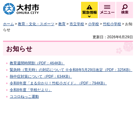
大村市
緊急情報
メニュー
検
緊急情報を開く
ホーム
>
教育・文化・スポーツ
>
教育
>
市立学校
>
小学校
>
竹松小学校
> お知
らせ
更新日：2026年6月29日
お知らせ
教育週間時間割（PDF：464KB）
緊急時（荒天時）の対応について ※令和8年5月29日改定（PDF：325KB）
熱中症対策について（PDF：634KB）
令和8年度「まる分かり！竹松小ガイド」（PDF：794KB）
令和8年度「学校だより」
ココロねっこ運動