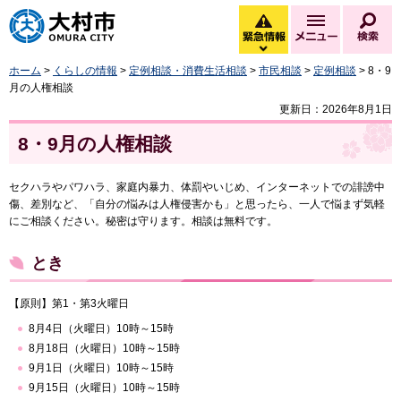
大村市
緊急情報
メニュー
検
緊急情報を開く
ホーム
>
くらしの情報
>
定例相談・消費生活相談
>
市民相談
>
定例相談
> 8・9
月の人権相談
更新日：2026年8月1日
8・9月の人権相談
セクハラやパワハラ、家庭内暴力、体罰やいじめ、インターネットでの誹謗中
傷、差別など、「自分の悩みは人権侵害かも」と思ったら、一人で悩まず気軽
にご相談ください。秘密は守ります。相談は無料です。
とき
【原則】第1・第3火曜日
8月4日（火曜日）10時～15時
8月18日（火曜日）10時～15時
9月1日（火曜日）10時～15時
9月15日（火曜日）10時～15時