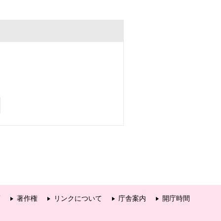
項
著作権
リンクについて
庁舎案内
開庁時間