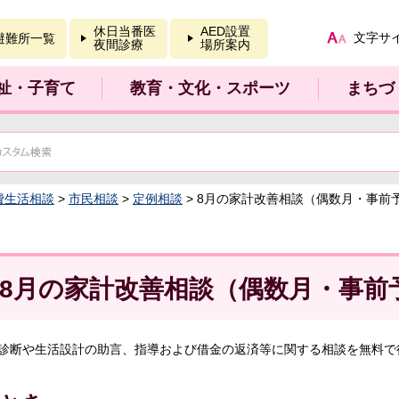
報を開く
休日当番医
AED設置
文字サ
避難所一覧
夜間診療
場所案内
祉・子育て
教育・文化・スポーツ
まちづ
費生活相談
>
市民相談
>
定例相談
> 8月の家計改善相談（偶数月・事前
8月の家計改善相談（偶数月・事前
診断や生活設計の助言、指導および借金の返済等に関する相談を無料で