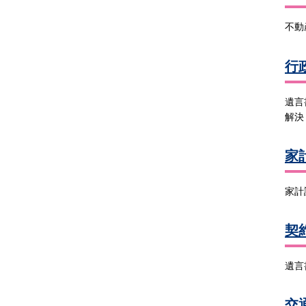
不動
行
遺言
解決
家
家計
契
遺言
交