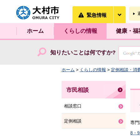
大村市
緊急情
緊急情報
ホーム
くらしの情報
健康・福
知りたいことは何ですか?
ホーム
>
くらしの情報
>
定例相談・消
市民相談
相談窓口
定例相談
専門
8・