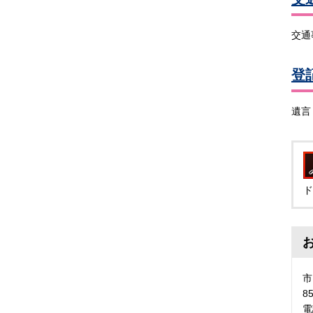
交通
登
遺言
ド
市
8
電