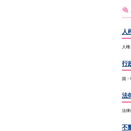
人
人権
行
国・
法
法律
不