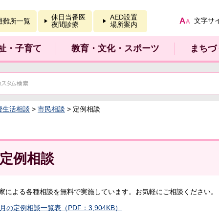
報を開く
休日当番医
AED設置
文字サ
避難所一覧
夜間診療
場所案内
祉・子育て
教育・文化・スポーツ
まちづ
費生活相談
>
市民相談
> 定例相談
定例相談
家による各種相談を無料で実施しています。お気軽にご相談ください。
9月の定例相談一覧表（PDF：3,904KB）