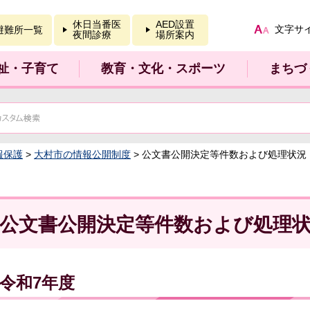
報を開く
休日当番医
AED設置
文字サ
避難所一覧
夜間診療
場所案内
祉・子育て
教育・文化・スポーツ
まちづ
報保護
>
大村市の情報公開制度
> 公文書公開決定等件数および処理状況
公文書公開決定等件数および処理
令和7年度