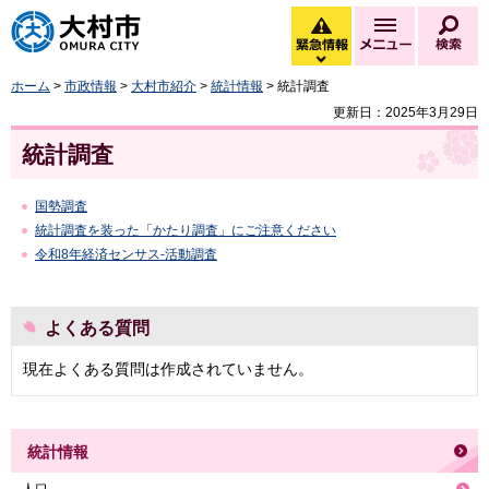
大村市
緊急情報
メニュー
検
緊急情報を開く
ホーム
>
市政情報
>
大村市紹介
>
統計情報
> 統計調査
更新日：2025年3月29日
統計調査
国勢調査
統計調査を装った「かたり調査」にご注意ください
令和8年経済センサス-活動調査
よくある質問
現在よくある質問は作成されていません。
統計情報