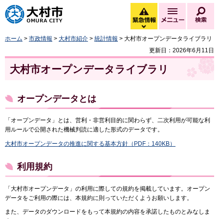
大村市
緊急情報
メニュー
検
緊急情報を開く
ホーム
>
市政情報
>
大村市紹介
>
統計情報
> 大村市オープンデータライブラリ
更新日：2026年6月11日
大村市オープンデータライブラリ
オープンデータとは
「オープンデータ」とは、営利・非営利目的に関わらず、二次利用が可能な利
用ルールで公開された機械判読に適した形式のデータです。
大村市オープンデータの推進に関する基本方針（PDF：140KB）
利用規約
「大村市オープンデータ」の利用に際しての規約を掲載しています。オープン
データをご利用の際には、本規約に則っていただくようお願いします。
また、データのダウンロードをもって本規約の内容を承諾したものとみなしま