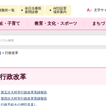
報を開く
休日当番医
AED設置
文字サ
避難所一覧
夜間診療
場所案内
祉・子育て
教育・文化・スポーツ
まちづ
価
> 行政改革
行政改革
第五次大村市行政改革実績報告
第四次大村市行政改革実績報告
行政手続きの押印見直し