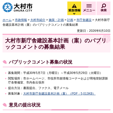
大村市
緊急情報
メニュー
検
緊急情報を開く
ホーム
>
市政情報
>
大村市紹介
>
施策・計画
>
計画
>
市庁舎建設
> 大村市新庁
舎建設基本計画（案）のパブリックコメントの募集結果
更新日：2026年6月10日
大村市新庁舎建設基本計画（案）のパブリ
ックコメントの募集結果
パブリックコメント募集の状況
募集期間：平成30年5月7日（月曜日）～平成30年5月29日（火曜日）
閲覧場所：市ホームページ、市役所市政情報コーナーおよび用地管財課新
庁舎整備室、市内各出張所
提出方法：書面提出、ファクス、電子メール
募集対象：
大村市新庁舎建設基本計画（案）（PDF：5,013KB）
意見の提出状況