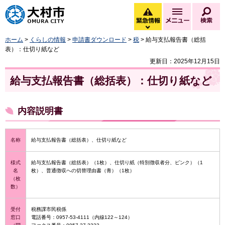
大村市
緊急情報
メニュー
検
緊急情報を開く
ホーム
>
くらしの情報
>
申請書ダウンロード
>
税
> 給与支払報告書（総括
表）：仕切り紙など
更新日：2025年12月15日
給与支払報告書（総括表）：仕切り紙など
内容説明書
名称
給与支払報告書（総括表）、仕切り紙など
様式
給与支払報告書（総括表）（1枚）、仕切り紙（特別徴収者分、ピンク）（1
名
枚）、普通徴収への切替理由書（青）（1枚）
（枚
数）
受付
税務課市民税係
窓口
電話番号：0957-53-4111（内線122～124）