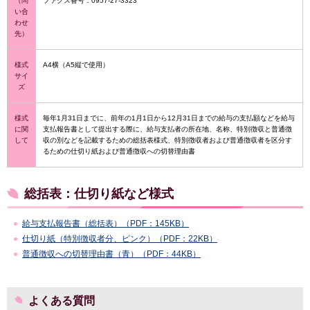
（問
ファクス番号：0957-27-3323
い合
わせ
先）
様式
A4横（A5縦で使用）
サイ
ズ
様式
毎年1月31日までに、前年の1月1日から12月31日までの給与の支払額などを給与
に関
支払報告書として提出する際に、給与支払者の所在地、名称、特別徴収と普通徴
して
収の別などを記載するための総括表様式、特別徴収者および普通徴収者を区分す
るための仕切り紙および普通徴収への切替理由書
総括表：仕切り紙など様式
給与支払報告書（総括表）（PDF：145KB）
仕切り紙（特別徴収者分、ピンク）（PDF：22KB）
普通徴収への切替理由書（青）（PDF：44KB）
よくある質問