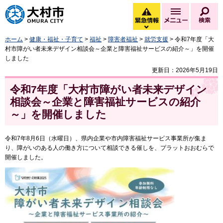
大村市
緊急情報
メニュー
検
緊急情報を開く
ホーム
>
健康・福祉・子育て
>
福祉
>
障害者福祉
>
就労支援
> 令和7年度「大
村市障がい者未来デザイン相談会～企業と障害福祉サービスの紹介～」を開催
しました
更新日：2026年5月19日
令和7年度「大村市障がい者未来デザイン
相談会～企業と障害福祉サービスの紹介
～」を開催しました
令和7年8月6日（水曜日）、県内企業や市内障害福祉サービス事業所が集ま
り、障がいのある人の働き方について相談できる催しを、プラットおおむらで
開催しました。