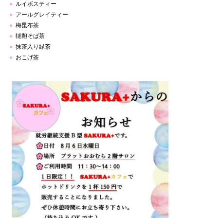
ルイボスティー
アールグレイティー
梅昆布茶
韃靼そば茶
抹茶入り緑茶
おこげ茶