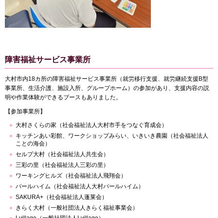
障害福祉サービス事業所
大村市内18カ所の障害福祉サービス事業所（就労移行支援、就労継続支援B型
事業所、生活介護、施設入所、グループホーム）の参加があり、支援内容の説
明や作業体験ができるブースもありました。
【参加事業所】
大村さくらの家（社会福祉法人大村市手をつなぐ育成会）
キッチンあい彩館、ワークショップみらい、いきいき農園（社会福祉法人
ことの海会）
セルプ大村（社会福祉法人共生会）
三彩の里（社会福祉法人三彩の里）
ワーキングヒルズ（社会福祉法人飛翔会）
パールハイム（社会福祉法人大村パールハイム）
SAKURA+（社会福祉法人蓬莱会）
きらく大村（一般社団法人きらく福祉事業会）