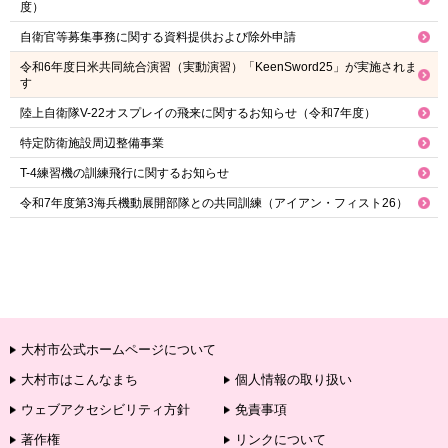
度）
自衛官等募集事務に関する資料提供および除外申請
令和6年度日米共同統合演習（実動演習）「KeenSword25」が実施されま
す
陸上自衛隊V-22オスプレイの飛来に関するお知らせ（令和7年度）
特定防衛施設周辺整備事業
T-4練習機の訓練飛行に関するお知らせ
令和7年度第3海兵機動展開部隊との共同訓練（アイアン・フィスト26）
大村市公式ホームページについて
大村市はこんなまち
個人情報の取り扱い
ウェブアクセシビリティ方針
免責事項
著作権
リンクについて