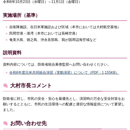
令和6年10月23日（水曜日）～11月1日（金曜日）
実施場所（基準）
自衛隊施設、在日米軍施設および区域（本市においては大村航空基地）
民間空港・港湾（本市においては長崎空港）
奄美大島、徳之島、沖永良部島、我が国周辺海空域など
説明資料
資料内容については、防衛省統合幕僚監部へお問い合わせください。
令和6年度日米共同統合演習（実動演習）について（PDF：1,155KB）
大村市長コメント
防衛省に対し、市民の安全・安心を最優先とし、演習時の万全な安全対策をお
願いするとともに、市民の生活環境への配慮と適切な情報提供について要望し
ました。
お問い合わせ先