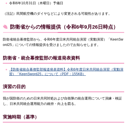
令和6年10月31日（木曜日）予備日
（注記）民間航空機のダイヤなどにより変更される可能性があります。
防衛省からの情報提供（令和6年9月26日時点）
防衛省統合幕僚監部から、令和6年度日米共同統合演習（実動演習）「KeenSw
ord25」についての情報提供を受けましたのでお知らせします。
防衛省・統合幕僚監部の報道発表資料
【防衛省統合幕僚監部報道発表資料】令和6年度日米共同統合演習（実動演
習）「KeenSword25」について（PDF：155KB）
演習の目的
我が国防衛のための日米共同対処および自衛隊の統合運用について演練・検証
し、日米共同統合運用能力の維持・向上を図る。
実施時期（基準）