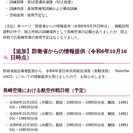
訓練部隊：第16普通科連隊（50人程度）
訓練内容：基地警備等訓練および通信訓練
空砲使用：使用予定なし
（注記）本ページ「防衛省からの情報提供（令和6年9月26日時点）」掲載説明
資料の中で、陸上作戦の訓練場所として長崎空港の記載がありましたが、陸上
作戦での長崎空港の使用予定はなくなりました。
【追加】防衛省からの情報提供（令和6年10月16
日時点）
防衛省統合幕僚監部から、令和6年度日米共同統合演習（実動演習）「KeenSw
ord25」についての情報提供を受けましたので、お知らせします。
長崎空港における航空作戦日程（予定）
令和6年10月28日（月曜日）着陸：10時30分～10時50分頃、離陸：14時1
0分～14時30分頃
令和6年10月29日（火曜日）着陸：10時30分～10時50分頃、離陸：14時1
0分～14時30分頃
令和6年10月30日（水曜日）着陸：10時30分～10時50分頃、離陸：14時1
0分～14時30分頃