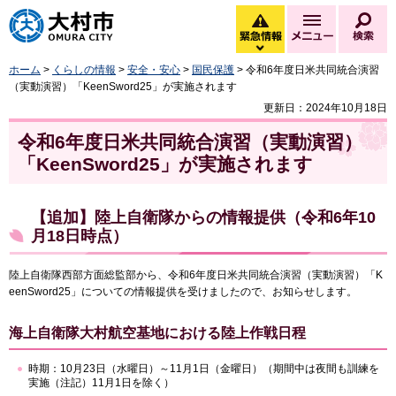
大村市
緊急情報
メニュー
検
緊急情報を開く
ホーム
>
くらしの情報
>
安全・安心
>
国民保護
> 令和6年度日米共同統合演習
（実動演習）「KeenSword25」が実施されます
更新日：2024年10月18日
令和6年度日米共同統合演習（実動演習）
「KeenSword25」が実施されます
【追加】陸上自衛隊からの情報提供（令和6年10
月18日時点）
陸上自衛隊西部方面総監部から、令和6年度日米共同統合演習（実動演習）「K
eenSword25」についての情報提供を受けましたので、お知らせします。
海上自衛隊大村航空基地における陸上作戦日程
時期：10月23日（水曜日）～11月1日（金曜日）（期間中は夜間も訓練を
実施（注記）11月1日を除く）