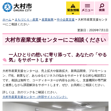
大村市
緊急情報
メニュー
検
緊急情報を開く
ホーム
>
まちづくり・産業
>
産業振興
>
中小企業支援
> 大村市産業支援センタ
ーにご相談ください
更新日：2026年7月1日
大村市産業支援センターにご相談ください
一人ひとりの想いに寄り添って、あなたの「やる
気」をサポートします
大村市産業支援センターは、売上拡大や販路拡大、新商品開発、プロモーショ
ン、IT化、創業など、あらゆるビジネスの悩みをサポートする公的な相談窓口
です。相談は無料で、コーディネーターが内容をお伺いし、支援機関や専門家
と連携しながら課題解決をサポートします。ぜひ、お気軽にご相談ください。
詳しくは、次のリンクをご確認ください。
大村市産業支援センター（外部サイトへリンク）