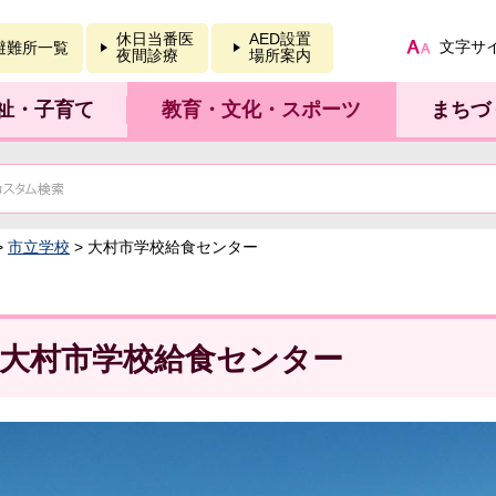
報を開く
休日当番医
AED設置
文字サ
避難所一覧
夜間診療
場所案内
祉・子育て
教育・文化・スポーツ
まちづ
>
市立学校
> 大村市学校給食センター
大村市学校給食センター