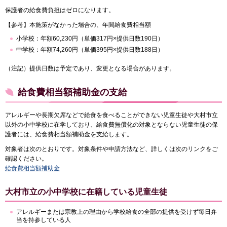
保護者の給食費負担はゼロになります。
【参考】本施策がなかった場合の、年間給食費相当額
小学校：年額60,230円（単価317円×提供日数190日）
中学校：年額74,260円（単価395円×提供日数188日）
（注記）提供日数は予定であり、変更となる場合があります。
給食費相当額補助金の支給
アレルギーや長期欠席などで給食を食べることができない児童生徒や大村市立
以外の小中学校に在学しており、給食費無償化の対象とならない児童生徒の保
護者には、給食費相当額補助金を支給します。
対象者は次のとおりです。対象条件や申請方法など、詳しくは次のリンクをご
確認ください。
給食費相当額補助金
大村市立の小中学校に在籍している児童生徒
アレルギーまたは宗教上の理由から学校給食の全部の提供を受けず毎日弁
当を持参している人