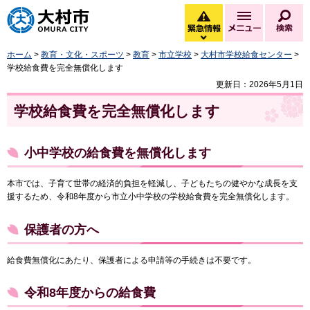
大村市
緊急情報
メニュー
検
緊急情報を開く
ホーム
>
教育・文化・スポーツ
>
教育
>
市立学校
>
大村市学校給食センター
>
学校給食費を完全無償化します
更新日：2026年5月1日
学校給食費を完全無償化します
小中学校の給食費を無償化します
本市では、子育て世帯の経済的負担を軽減し、子どもたちの健やかな成長を支
援するため、令和8年度から市立小中学校の学校給食費を完全無償化します。
保護者の方へ
給食費無償化にあたり、保護者による申請等の手続きは不要です。
令和8年度からの給食費