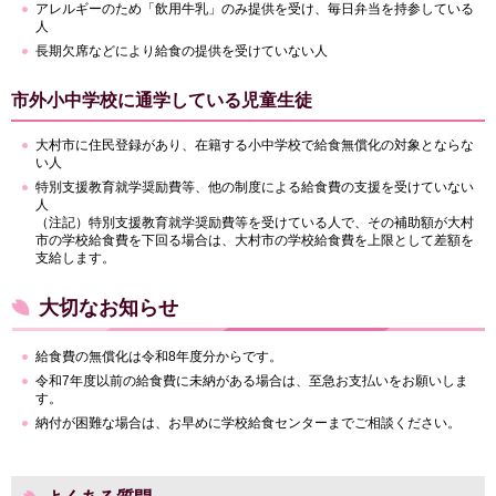
アレルギーのため「飲用牛乳」のみ提供を受け、毎日弁当を持参している
人
長期欠席などにより給食の提供を受けていない人
市外小中学校に通学している児童生徒
大村市に住民登録があり、在籍する小中学校で給食無償化の対象とならな
い人
特別支援教育就学奨励費等、他の制度による給食費の支援を受けていない
人
（注記）特別支援教育就学奨励費等を受けている人で、その補助額が大村
市の学校給食費を下回る場合は、大村市の学校給食費を上限として差額を
支給します。
大切なお知らせ
給食費の無償化は令和8年度分からです。
令和7年度以前の給食費に未納がある場合は、至急お支払いをお願いしま
す。
納付が困難な場合は、お早めに学校給食センターまでご相談ください。