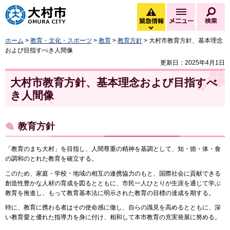
大村市
緊急情報
メニュー
検
緊急情報を開く
ホーム
>
教育・文化・スポーツ
>
教育
>
教育方針
> 大村市教育方針、基本理念
および目指すべき人間像
更新日：2025年4月1日
大村市教育方針、基本理念および目指すべ
き人間像
教育方針
「教育のまち大村」を目指し、人間尊重の精神を基調として、知・徳・体・食
の調和のとれた教育を確立する。
このため、家庭・学校・地域の相互の連携協力のもと、国際社会に貢献できる
創造性豊かな人材の育成を図るとともに、市民一人ひとりが生涯を通じて学ぶ
教育を推進し、もって教育基本法に明示された教育の目標の達成を期する。
特に、教育に携わる者はその使命感に徹し、自らの識見を高めるとともに、深
い教育愛と優れた指導力を身に付け、相和して本市教育の充実発展に努める。