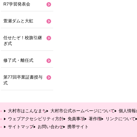
R7学習発表会
萱瀬ダムと大虹
任せたぞ！校旗引継
ぎ式
修了式・離任式
第77回卒業証書授与
式
大村市はこんなまち
大村市公式ホームページについて
個人情報
ウェブアクセシビリティ方針
免責事項
著作権
リンクについて
サイトマップ
お問い合わせ
携帯サイト