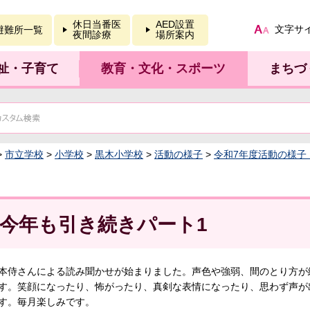
報を開く
休日当番医
AED設置
文字サ
避難所一覧
夜間診療
場所案内
祉・子育て
教育・文化・スポーツ
まちづ
>
市立学校
>
小学校
>
黒木小学校
>
活動の様子
>
令和7年度活動の様子
今年も引き続きパート1
侍さんによる読み聞かせが始まりました。声色や強弱、間のとり方が
す。笑顔になったり、怖がったり、真剣な表情になったり、思わず声が
す。毎月楽しみです。