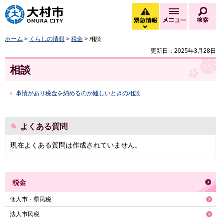
大村市
緊急情報
メニュー
検
緊急情報を開く
ホーム
>
くらしの情報
>
税金
> 相談
更新日：2025年3月28日
相談
事情があり税金を納めるのが難しいときの相談
よくある質問
現在よくある質問は作成されていません。
税金
個人市・県民税
法人市民税