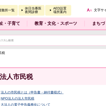
報を開く
休日当番医
AED設置
文字サ
避難所一覧
夜間診療
場所案内
祉・子育て
教育・文化・スポーツ
まちづ
民税
法人市民税
法人の市民税とは（申告書・納付書様式）
NPO法人の法人市民税
大法人の電子申告義務化について