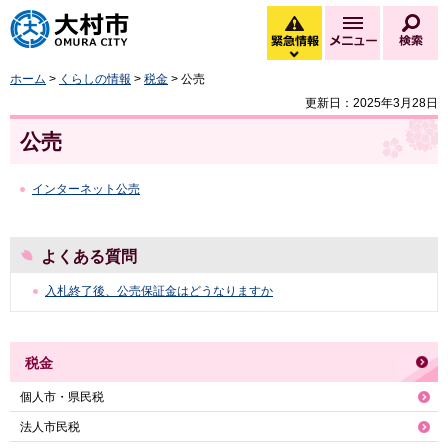
大村市
緊急情報
メニュー
検
緊急情報を開く
ホーム
>
くらしの情報
>
税金
> 公売
更新日：2025年3月28日
公売
インターネット公売
よくある質問
入札終了後、公売保証金はどうなりますか
税金
個人市・県民税
法人市民税