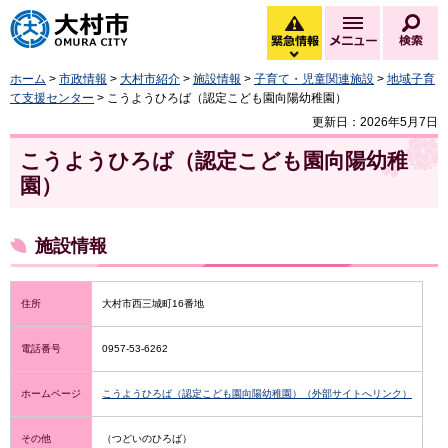
大村市
緊急情報
メニュー
検
緊急情報を開く
ホーム
>
市政情報
>
大村市紹介
>
施設情報
>
子育て・児童関連施設
>
地域子育
て支援センター
> こうようひろば（認定こども園向陽幼稚園）
更新日：2026年5月7日
こうようひろば（認定こども園向陽幼稚
園）
施設情報
住所
大村市西三城町16番地
電話番号
0957-53-6262
ホームページ
こうようひろば（認定こども園向陽幼稚園）（外部サイトへリンク）
その他
（つどいのひろば）