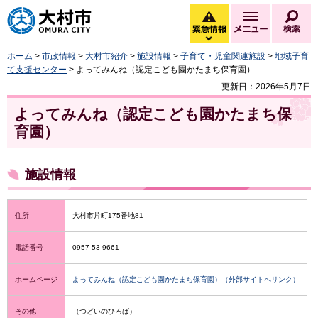
大村市
緊急情報
メニュー
検
緊急情報を開く
ホーム
>
市政情報
>
大村市紹介
>
施設情報
>
子育て・児童関連施設
>
地域子育
て支援センター
> よってみんね（認定こども園かたまち保育園）
更新日：2026年5月7日
よってみんね（認定こども園かたまち保
育園）
施設情報
住所
大村市片町175番地81
電話番号
0957-53-9661
ホームページ
よってみんね（認定こども園かたまち保育園）（外部サイトへリンク）
その他
（つどいのひろば）