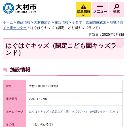
大村市
緊急情報
メニュー
検
緊急情報を開く
ホーム
>
市政情報
>
大村市紹介
>
施設情報
>
子育て・児童関連施設
>
地域子育
て支援センター
> はぐはぐキッズ（認定こども園キッズランド）
更新日：2025年5月8日
はぐはぐキッズ（認定こども園キッズラ
ンド）
施設情報
住所
大村市原口町591番地1
電話番号
0957-47-9781
ホームページ
はぐはぐキッズ（認定こども園キッズランド）（外部サイトへリンク）
その他
（つどいのひろば）