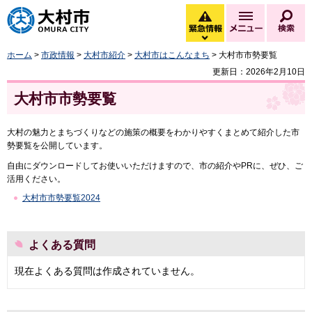
大村市
緊急情報
メニュー
検
緊急情報を開く
ホーム
>
市政情報
>
大村市紹介
>
大村市はこんなまち
> 大村市市勢要覧
更新日：2026年2月10日
大村市市勢要覧
大村の魅力とまちづくりなどの施策の概要をわかりやすくまとめて紹介した市
勢要覧を公開しています。
自由にダウンロードしてお使いいただけますので、市の紹介やPRに、ぜひ、ご
活用ください。
大村市市勢要覧2024
よくある質問
現在よくある質問は作成されていません。