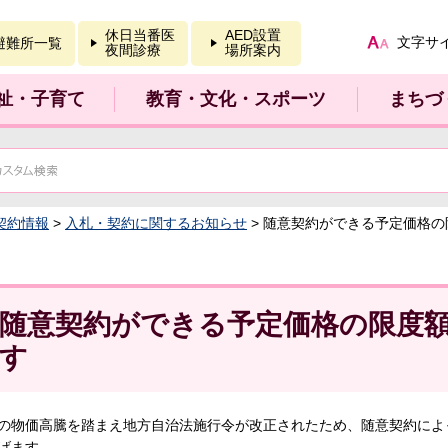
報を開く
休日当番医
AED設置
文字サ
避難所一覧
夜間診療
場所案内
祉・子育て
教育・文化・スポーツ
まちづ
契約情報
>
入札・契約に関するお知らせ
> 随意契約ができる予定価格
随意契約ができる予定価格の限度
す
の物価高騰を踏まえ地方自治法施行令が改正されたため、随意契約によ
げます。