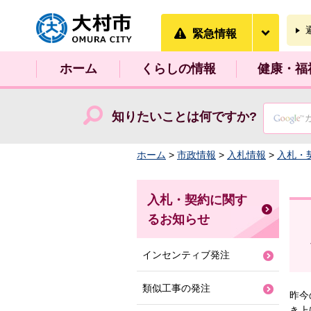
大村市
緊急情
緊急情報
ホーム
くらしの情報
健康・福
知りたいことは何ですか?
ホーム
>
市政情報
>
入札情報
>
入札・
入札・契約に関す
るお知らせ
インセンティブ発注
類似工事の発注
昨今
き上