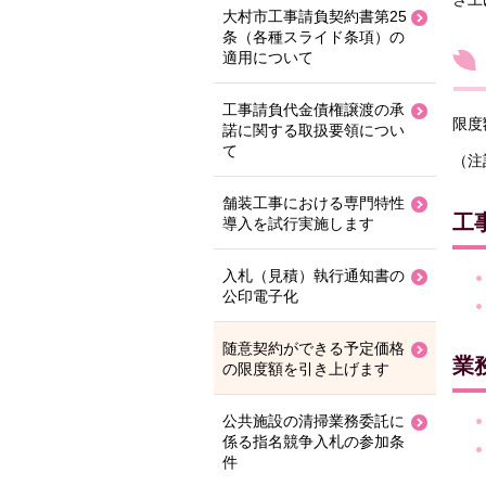
大村市工事請負契約書第25
条（各種スライド条項）の
適用について
工事請負代金債権譲渡の承
限度
諾に関する取扱要領につい
て
（注
舗装工事における専門特性
工
導入を試行実施します
入札（見積）執行通知書の
公印電子化
随意契約ができる予定価格
業
の限度額を引き上げます
公共施設の清掃業務委託に
係る指名競争入札の参加条
件